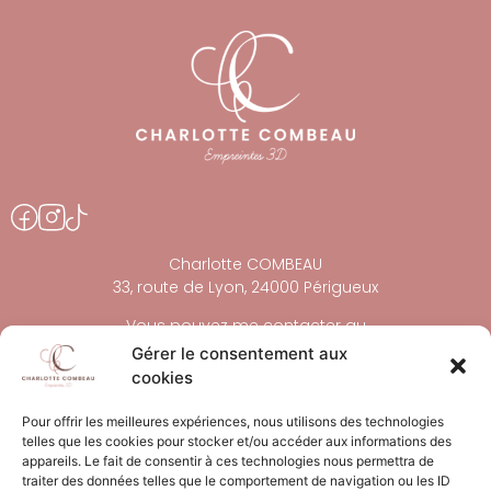
Charlotte COMBEAU
33, route de Lyon, 24000 Périgueux
Vous pouvez me contacter au
06 46 48 47 24
du lundi au samedi de 9 h à 18 h.
Gérer le consentement aux
cookies
contact@charlottecombeau.fr
Pour offrir les meilleures expériences, nous utilisons des technologies
telles que les cookies pour stocker et/ou accéder aux informations des
Accueil
appareils. Le fait de consentir à ces technologies nous permettra de
traiter des données telles que le comportement de navigation ou les ID
Contact